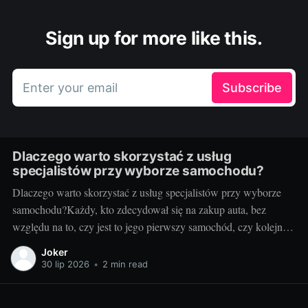
Sign up for more like this.
Enter your email
Subscribe
Dlaczego warto skorzystać z usług
specjalistów przy wyborze samochodu?
Dlaczego warto skorzystać z usług specjalistów przy wyborze
samochodu?Każdy, kto zdecydował się na zakup auta, bez
względu na to, czy jest to jego pierwszy samochód, czy kolejny,
zna trudności związane z tym procesem. Nic dziwnego - to
Joker
niezwykle ważna decyzja, a rynek samochodowy pełen jest
30 lip 2026
•
2 min read
różnorodnych ofert i możliwości.