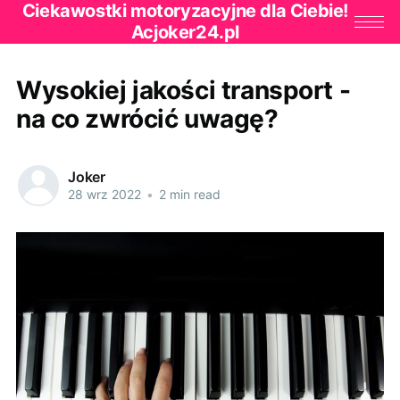
Ciekawostki motoryzacyjne dla Ciebie!
Acjoker24.pl
Wysokiej jakości transport -
na co zwrócić uwagę?
Joker
28 wrz 2022
•
2 min read