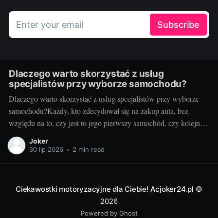
Enter your email
Subscribe
Dlaczego warto skorzystać z usług
specjalistów przy wyborze samochodu?
Dlaczego warto skorzystać z usług specjalistów przy wyborze
samochodu?Każdy, kto zdecydował się na zakup auta, bez
względu na to, czy jest to jego pierwszy samochód, czy kolejny,
zna trudności związane z tym procesem. Nic dziwnego - to
Joker
niezwykle ważna decyzja, a rynek samochodowy pełen jest
30 lip 2026
•
2 min read
różnorodnych ofert i możliwości.
Ciekawostki motoryzacyjne dla Ciebie! Acjoker24.pl
©
2026
Powered by Ghost