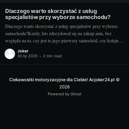
Dlaczego warto skorzystać z usług
specjalistów przy wyborze samochodu?
Dlaczego warto skorzystać z usług specjalistów przy wyborze
samochodu?Każdy, kto zdecydował się na zakup auta, bez
względu na to, czy jest to jego pierwszy samochód, czy kolejny,
zna trudności związane z tym procesem. Nic dziwnego - to
Joker
niezwykle ważna decyzja, a rynek samochodowy pełen jest
30 lip 2026
•
2 min read
różnorodnych ofert i możliwości.
Ciekawostki motoryzacyjne dla Ciebie! Acjoker24.pl
©
2026
Powered by Ghost