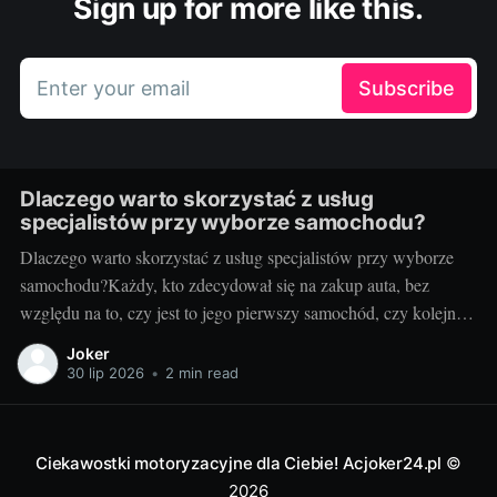
Sign up for more like this.
Enter your email
Subscribe
Dlaczego warto skorzystać z usług
specjalistów przy wyborze samochodu?
Dlaczego warto skorzystać z usług specjalistów przy wyborze
samochodu?Każdy, kto zdecydował się na zakup auta, bez
względu na to, czy jest to jego pierwszy samochód, czy kolejny,
zna trudności związane z tym procesem. Nic dziwnego - to
Joker
niezwykle ważna decyzja, a rynek samochodowy pełen jest
30 lip 2026
•
2 min read
różnorodnych ofert i możliwości.
Ciekawostki motoryzacyjne dla Ciebie! Acjoker24.pl
©
2026