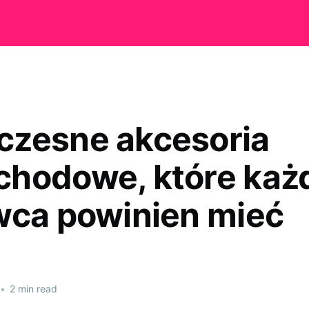
zesne akcesoria
hodowe, które każ
wca powinien mieć
•
2 min read