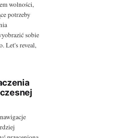
lem wolności,
ące potrzeby
nia
yobrazić sobie
 Let's reveal,
aczenia
czesnej
 nawigacje
rdziej
yć przeceniona.