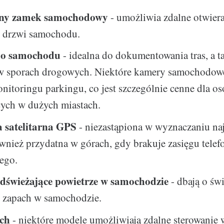
ntny zamek samochodowy
- umożliwia zdalne otwiera
 drzwi samochodu.
o samochodu
- idealna do dokumentowania tras, a t
 sporach drogowych. Niektóre kamery samochodowe
nitoringu parkingu, co jest szczególnie cenne dla o
cych w dużych miastach.
 satelitarna GPS
- niezastąpiona w wyznaczaniu na
również przydatna w górach, gdy brakuje zasięgu telef
ego.
odświeżające powietrze w samochodzie
- dbają o świ
 zapach w samochodzie.
ch
- niektóre modele umożliwiają zdalne sterowanie