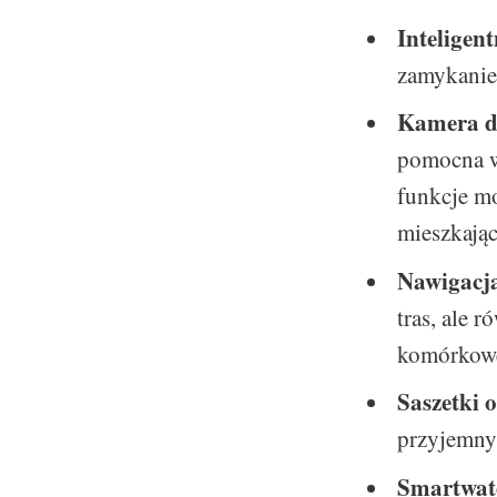
Intelige
zamykanie
Kamera d
pomocna w
funkcje mo
mieszkają
Nawigacja
tras, ale 
komórkow
Saszetki 
przyjemny
Smartwat