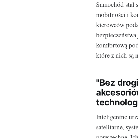
Samochód stał s
mobilności i ko
kierowców podąż
bezpieczeństwa
komfortową podr
które z nich są
"Bez drog
akcesori
technologi
Inteligentne ur
satelitarne, sys
powszechne. Ich