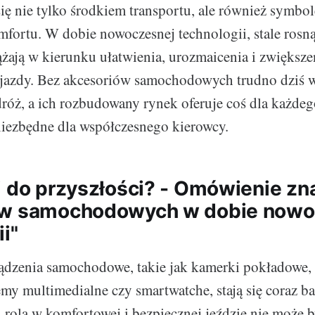
ię nie tylko środkiem transportu, ale również symbo
mfortu. W dobie nowoczesnej technologii, stale rosn
ają w kierunku ułatwienia, urozmaicenia i zwiększe
 jazdy. Bez akcesoriów samochodowych trudno dziś w
óż, a ich rozbudowany rynek oferuje coś dla każdego.
 niezbędne dla współczesnego kierowcy.
i do przyszłości? - Omówienie zn
ów samochodowych w dobie nowo
i"
ządzenia samochodowe, takie jak kamerki pokładowe,
temy multimedialne czy smartwatche, stają się coraz ba
 rola w komfortowej i bezpiecznej jeździe nie może b