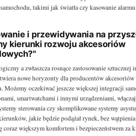
samochodu, takimi jak światła czy kasowanie alarmu
anie i przewidywania na przysz
y kierunki rozwoju akcesoriów
owych?"
giczny a zwłaszcza rosnące zastosowanie sztucznej in
twiera nowe horyzonty dla producentów akcesoriów
 Możemy oczekiwać jeszcze większej integracji sa
nami, smartwatchami i innymi urządzeniami, włączaj
ystemy sterowania czy skomplikowane systemy asystu
kierunków, jakie będzie podążał rynek, bez wątpieni
ię coraz większym komfortem i bezpieczeństwem za k