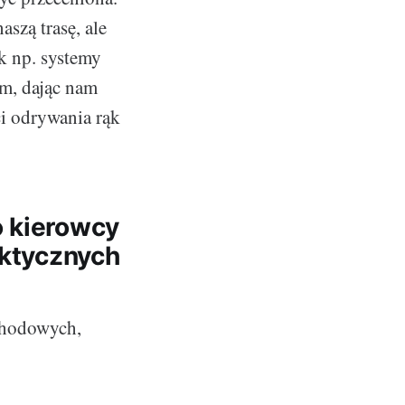
szą trasę, ale
k np. systemy
em, dając nam
ci odrywania rąk
o kierowcy
aktycznych
chodowych,