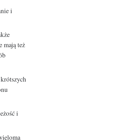
nie i
akże
 mają też
sób
jkrótszych
onu
eżość i
 wieloma