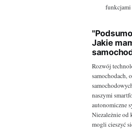
funkcjami 
"Podsumow
Jakie mam
samochod
Rozwój technolo
samochodach, o
samochodowych.
naszymi smartfo
autonomiczne s
Niezależnie od 
mogli cieszyć s