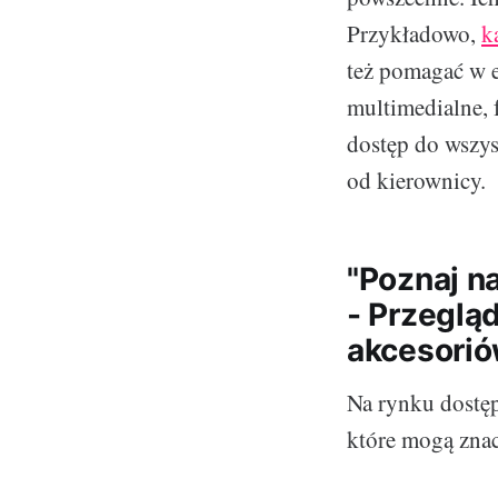
Przykładowo,
k
też pomagać w e
multimedialne, 
dostęp do wszys
od kierownicy.
"Poznaj n
- Przeglą
akcesori
Na rynku dostę
które mogą znac