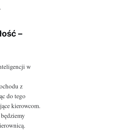
.
łość –
teligencji w
mochodu z
ąc do tego
jące kierowcom.
a będziemy
ierownicą.