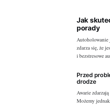
Jak skute
porady
Autoholowanie je
zdarza się, że 
i bezstresowe a
Przed probl
drodze
Awarie zdarzają
Możemy jednak p