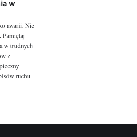
nia w
o awarii. Nie
. Pamiętaj
a w trudnych
ów z
zpieczny
episów ruchu