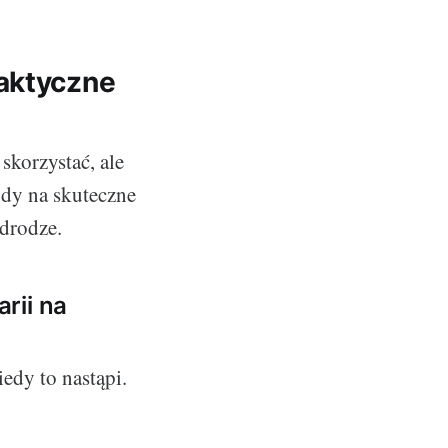
raktyczne
skorzystać, ale
ody na skuteczne
 drodze.
rii na
edy to nastąpi.