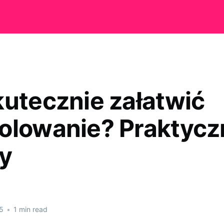
kutecznie załatwić
olowanie? Praktycz
y
5
•
1 min read