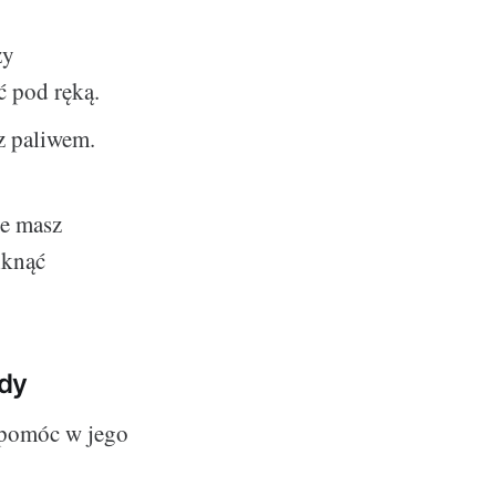
zy
ć pod ręką.
z paliwem.
ie masz
iknąć
ady
 pomóc w jego