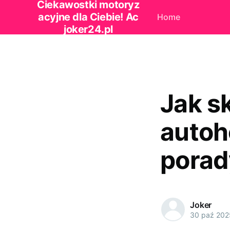
Ciekawostki motoryz
acyjne dla Ciebie! Ac
Home
joker24.pl
Jak s
autoh
porad
Joker
30 paź 202