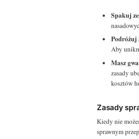
Spakuj ze
nasadowych
Podróżuj
Aby unikn
Masz gwar
zasady ube
kosztów h
Zasady spr
Kiedy nie może
sprawnym przep