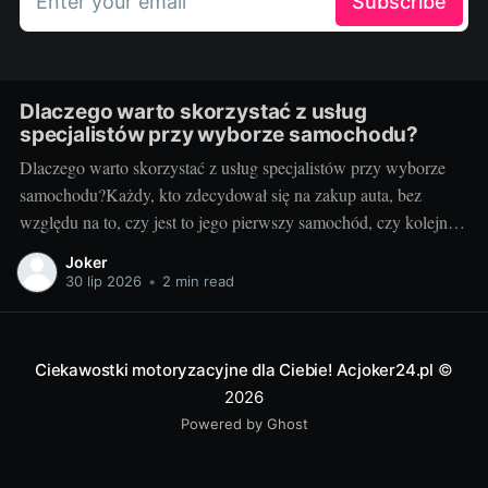
Enter your email
Subscribe
Dlaczego warto skorzystać z usług
specjalistów przy wyborze samochodu?
Dlaczego warto skorzystać z usług specjalistów przy wyborze
samochodu?Każdy, kto zdecydował się na zakup auta, bez
względu na to, czy jest to jego pierwszy samochód, czy kolejny,
zna trudności związane z tym procesem. Nic dziwnego - to
Joker
niezwykle ważna decyzja, a rynek samochodowy pełen jest
30 lip 2026
•
2 min read
różnorodnych ofert i możliwości.
Ciekawostki motoryzacyjne dla Ciebie! Acjoker24.pl
©
2026
Powered by Ghost