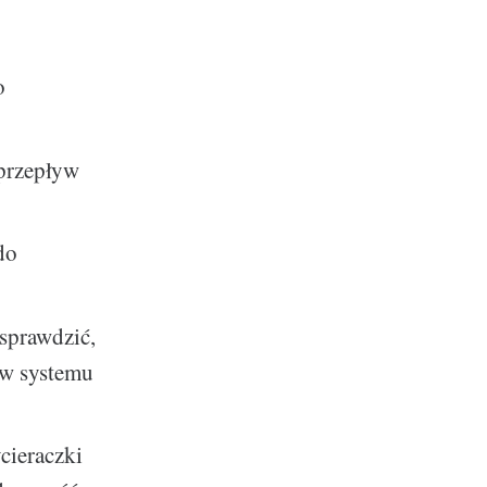
o
 przepływ
do
 sprawdzić,
ów systemu
ycieraczki