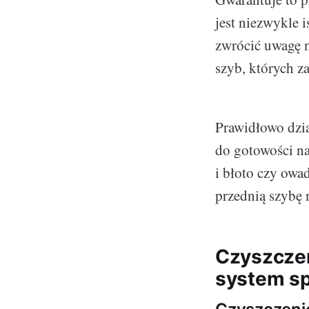
jest niezwykle 
zwrócić uwagę n
szyb, których za
Prawidłowo dzia
do gotowości na
i błoto czy ow
przednią szybę
Czyszczen
system sp