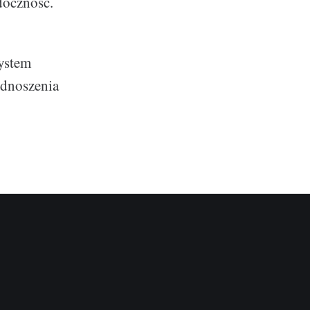
doczność.
system
odnoszenia