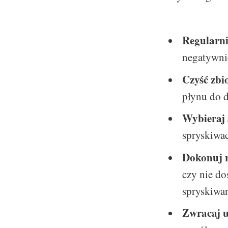
Regularni
negatywni
Czyść zbi
płynu do d
Wybieraj
spryskiwa
Dokonuj 
czy nie d
spryskiwan
Zwracaj u