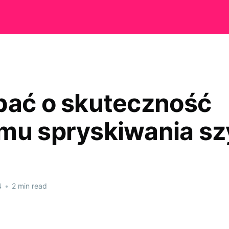
bać o skuteczność
mu spryskiwania s
4
•
2 min read