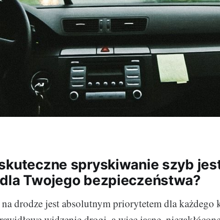
skuteczne spryskiwanie szyb jes
 dla Twojego bezpieczeństwa?
na drodze jest absolutnym priorytetem dla każdego 
rawidłowe widzenie drogi, a więc jasne, niezakłócon