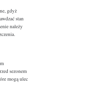
żne, gdyż
rawdzać stan
zenie należy
zczenia.
ym
przed sezonem
tóre mogą ulec