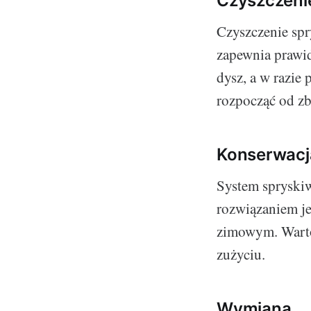
Czyszczeni
Czyszczenie spr
zapewnia prawid
dysz, a w razie 
rozpocząć od zb
Konserwacj
System spryski
rozwiązaniem je
zimowym. Warto 
zużyciu.
Wymiana