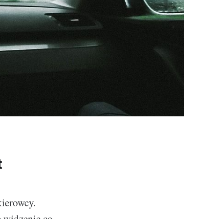
t
kierowcy.
e widzenie co