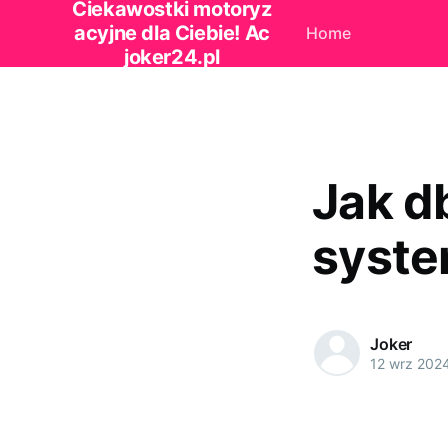
Ciekawostki motoryz
acyjne dla Ciebie! Ac
Home
joker24.pl
Jak d
syste
Joker
12 wrz 202