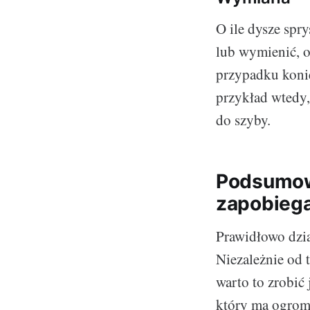
O ile dysze sp
lub wymienić, o
przypadku koni
przykład wtedy,
do szyby.
Podsumowa
zapobieg
Prawidłowo dzia
Niezależnie od 
warto to zrobić 
który ma ogrom