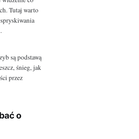
ch. Tutaj warto
 spryskiwania
.
szyb są podstawą
szcz, śnieg, jak
ci przez
bać o