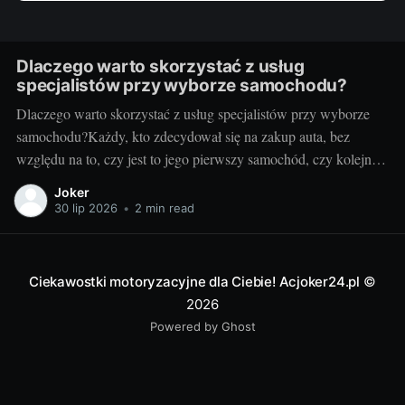
Dlaczego warto skorzystać z usług
specjalistów przy wyborze samochodu?
Dlaczego warto skorzystać z usług specjalistów przy wyborze
samochodu?Każdy, kto zdecydował się na zakup auta, bez
względu na to, czy jest to jego pierwszy samochód, czy kolejny,
zna trudności związane z tym procesem. Nic dziwnego - to
Joker
niezwykle ważna decyzja, a rynek samochodowy pełen jest
30 lip 2026
•
2 min read
różnorodnych ofert i możliwości.
Ciekawostki motoryzacyjne dla Ciebie! Acjoker24.pl
©
2026
Powered by Ghost